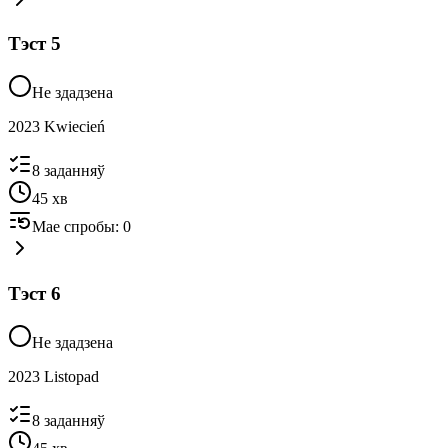
Тэст
5
Не здадзена
2023 Kwiecień
8
заданняў
45
хв
Мае спробы
:
0
Тэст
6
Не здадзена
2023 Listopad
8
заданняў