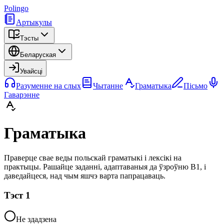
Polingo
Артыкулы
Тэсты
Беларуская
Увайсці
Разуменне на слых
Чытанне
Граматыка
Пісьмо
Гаварэнне
Граматыка
Праверце свае веды польскай граматыкі і лексікі на
практыцы. Рашайце заданні, адаптаваныя да ўзроўню B1, і
даведайцеся, над чым яшчэ варта папрацаваць.
Тэст
1
Не здадзена