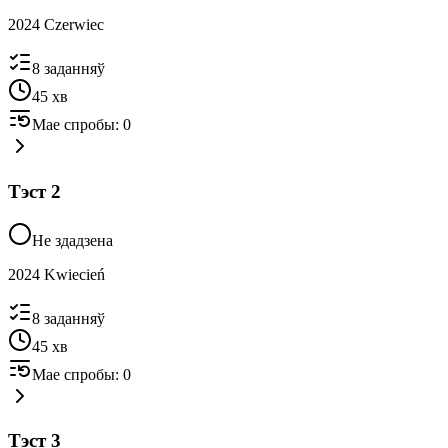
2024 Czerwiec
8
заданняў
45
хв
Мае спробы
:
0
Тэст
2
Не здадзена
2024 Kwiecień
8
заданняў
45
хв
Мае спробы
:
0
Тэст
3